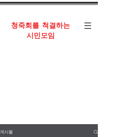
​청죽회를 척결하는
시민모임
게시물