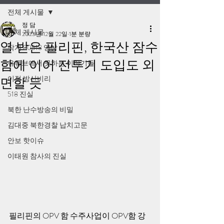
전체 게시물
정 담
전체 게시물
2023년 12월 22일
1분 분량
열 받은 필리핀, 한국산 잠수
작계 80518 영상
함에 이어 전투기 도입도 외
유튜브에서 못하는 이야기들
이적 방산비리
면할 듯
518 진실
북한 난수방송의 비밀
김대중 북한경찰 납치고문
안보 핫이슈
이태원 참사의 진실
필리핀의 OPV 함 수주사업이 OPV함 강