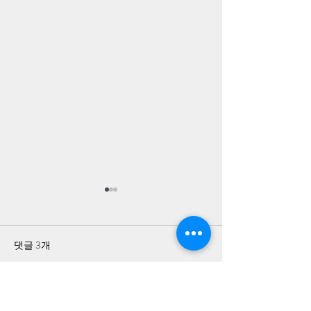
댓글 3개
댓글을 입력하세요.
청죽회 간첩 서욱 방산회사
이쯤해서 다시보