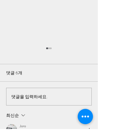
공작관 최수용 거
최수용은 김대중이 
문해 김정은을 만날
댓글 6개
이 탄 차량에 김대
탔다고 하는데 정반
를 하는 겁니다.
댓글을 입력하세요.
중공이 만든 민주연구원의
역사를 찾아보자
최신순
Joro
2023년 7월 06일
•