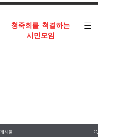
​청죽회를 척결하는
시민모임
게시물