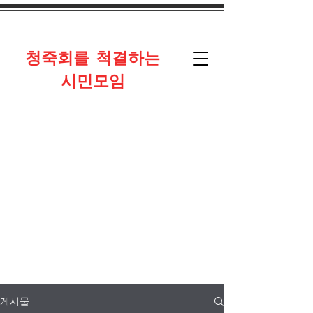
​청죽회를 척결하는
시민모임
게시물