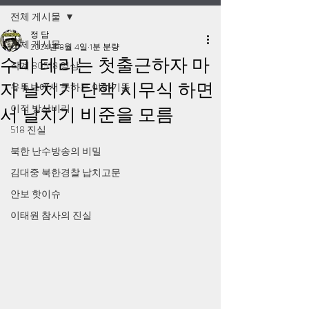
전체 게시물
정 담
전체 게시물
2024년 8월 4일
1분 분량
수미 테리는 첫출근하자 마
작계 80518 영상
자 날치기 탄핵 시무식 하면
유튜브에서 못하는 이야기들
이적 방산비리
서 날치기 비준을 모름
518 진실
북한 난수방송의 비밀
김대중 북한경찰 납치고문
안보 핫이슈
이태원 참사의 진실