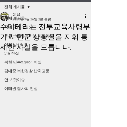
전체 게시물
정 담
전체 게시물
2024년 7월 26일
2분 분량
수미테리는 전투교육사령부
작계 80518 영상
가 시민군 상황실을 지휘 통
유튜브에서 못하는 이야기들
이적 방산비리
제한 사실을 모릅니다.
518 진실
북한 난수방송의 비밀
김대중 북한경찰 납치고문
안보 핫이슈
이태원 참사의 진실