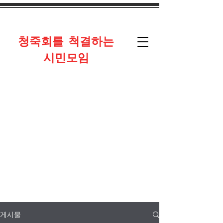
​청죽회를 척결하는
시민모임
게시물