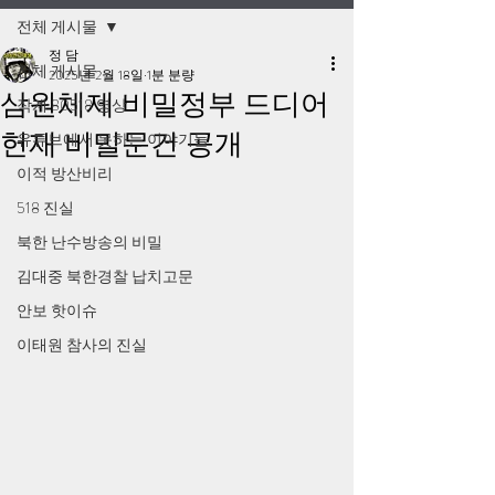
전체 게시물
정 담
전체 게시물
2025년 2월 18일
1분 분량
삼원체제 비밀정부 드디어
작계 80518 영상
헌재 비밀문건 공개
유튜브에서 못하는 이야기들
이적 방산비리
518 진실
북한 난수방송의 비밀
김대중 북한경찰 납치고문
안보 핫이슈
이태원 참사의 진실