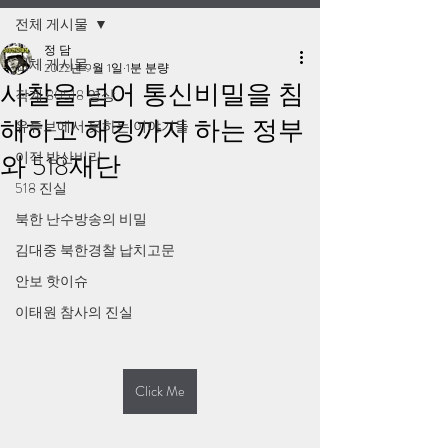
전체 게시물
정 담
전체 게시물
2022년 9월 1일
1분 분량
사찰을 넘어 통신비밀을 침
작계 80518 영상
해하고 해킹까지 하는 정부
유튜브에서 못하는 이야기들
이적 방산비리
와 518재단
518 진실
북한 난수방송의 비밀
김대중 북한경찰 납치고문
안보 핫이슈
이태원 참사의 진실
Click Me