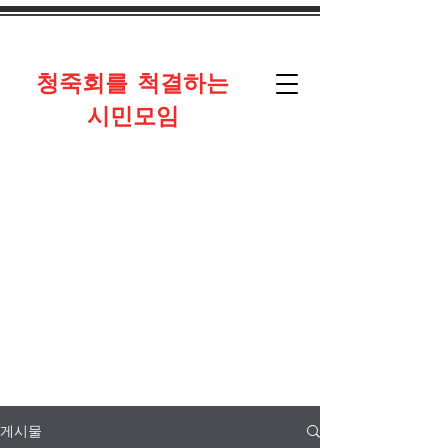
​청죽회를 척결하는
시민모임
게시물