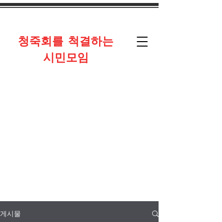
​청죽회를 척결하는
시민모임
게시물