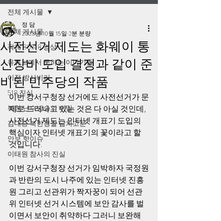
전체 게시물
정 담
전체 게시물
2023년 10월 15일
2분 분량
사전선거 제도는 화웨이 통
작계 80518 영상
신장비 도입 결정과 같이 준
유튜브에서 못하는 이야기들
이적 방산비리
비된 민주당의 작품
518 진실
이번 강서구청장 선거에도 사전선거가 문
북한 난수방송의 비밀
제로 드러나고 있는 것은 다 아실 것인데, 
사전선거 제도는 인터넷 개표기 도입의 
김대중 북한경찰 납치고문
핵심이자 인터넷 개표기의 꽃이라고 할 
안보 핫이슈
것입니다. 
이태원 참사의 진실
이번 강서구청장 선거가 임박하자 국정원
과 반란의 도시 나주에 있는 인터넷 진흥
원 그리고 선관위가 짝자꿍이 되어 선관
위 인터넷 선거 시스템에 보안 감사를 벌
이면서 보안이 취약하다 그러니 보완해