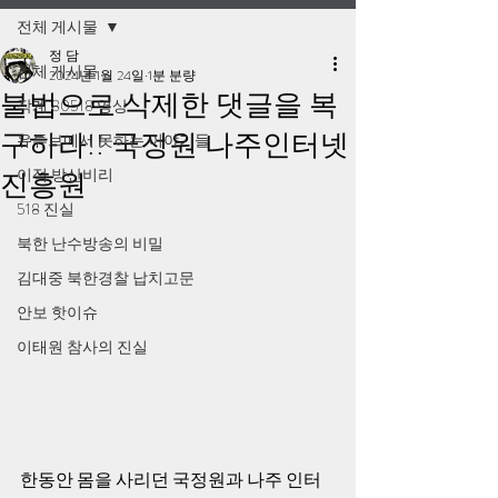
전체 게시물
정 담
전체 게시물
2024년 1월 24일
1분 분량
불법으로 삭제한 댓글을 복
작계 80518 영상
구하라!! 국정원 나주인터넷
유튜브에서 못하는 이야기들
이적 방산비리
진흥원
518 진실
북한 난수방송의 비밀
김대중 북한경찰 납치고문
안보 핫이슈
이태원 참사의 진실
한동안 몸을 사리던 국정원과 나주 인터