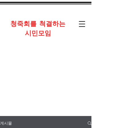
​청죽회를 척결하는
시민모임
게시물