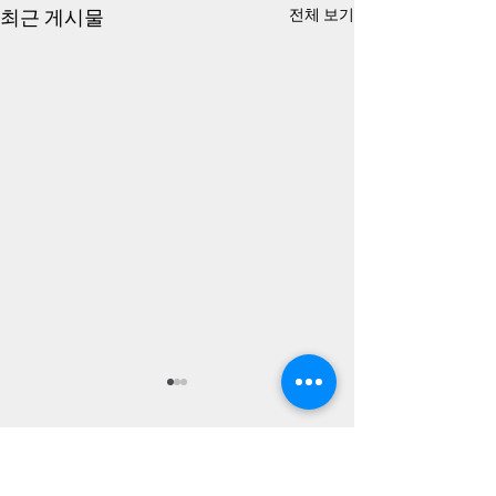
최근 게시물
전체 보기
이을설 중장, 김기석 소장,
숙청 끝난 홍석현
김대중여단의 명확한 협조
도 끝났다 – 치
증거들
공작도 물거품
댓글 2개
어떻게 국민의 재산과 생명 국
영상에 있는 트럼프