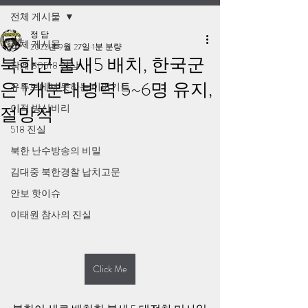
전체 게시물
정 담
전체 게시물
2022년 9월 27일
1분 분량
북한군 불새5 배치, 한국군
작계 80518 영상
은 1개분대병력 5~6명 유지,
유튜브에서 못하는 이야기들
이적 방산비리
절망적
518 진실
북한 난수방송의 비밀
김대중 북한경찰 납치고문
안보 핫이슈
이태원 참사의 진실
Click Me