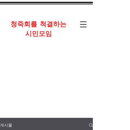
​청죽회를 척결하는
시민모임
게시물