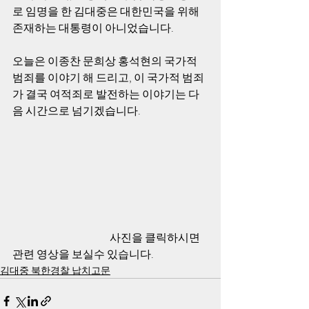
로 임명을 한 김대중은 대한민국을 위해 
존재하는 대통령이 아니었습니다. 
오늘은 이종찬 문희상 홍석현의 국가적 
범죄를 이야기 해 드리고, 이 국가적 범죄
가 결국 여적죄로 발전하는 이야기는 다
음 시간으로 넘기겠습니다. 
                                               사진을 클릭하시면 
관련 영상을 보실수 있습니다.
김대중 북한경찰 납치고문