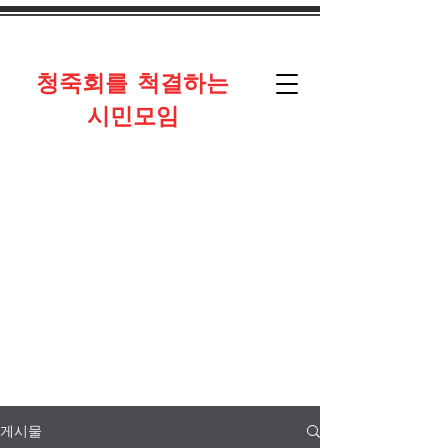
​청죽회를 척결하는
시민모임
게시물