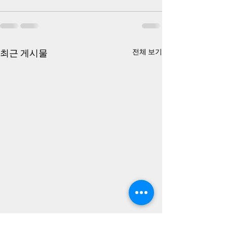
최근 게시물
전체 보기