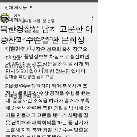
전체 게시물
정 담
전체 게시물
2022년 4월 24일
1분 분량
북한경찰을 납치 고문한 이
작계 80518 영상
종찬과 수습을 한 문희상
유튜브에서 못하는 이야기들
이적 방산비리
이종찬 안기부장은 청죽회 출신 장군으
로 517때 중앙정보부 차장으로 승진하면
518 진실
서 김대중을 체포 심문을 전담을 하게 되
북한 난수방송의 비밀
면서 518이 일어나게 한 장본인 입니다. 
김대중 북한경찰 납치고문
이종찬이 국정원장이 되어 총풍사건 조
안보 핫이슈
작, 노벨 평화상 수상 공작을 수행을 했는
이태원 참사의 진실
데, 총풍사건 조작을 하다가 증거가 부족
해 중국서 관련된 북한 경찰을 납치해 증
거를 만들려고 고문을 했다가 사람을 잘
못 납치해와 대책회의를 하는 중 감시가 
소홀해 지자 북한 경찰 최인수는 탈출을 