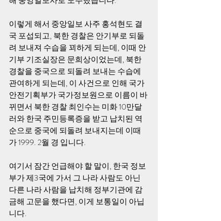
해 중앙일보사로 도주했습니다. 
이렇게 해서 중앙일보 사주 홍석현도 결
국 포섭되고, 북한 경찰은 안기부로 되돌
려 보내져 수습을 꾀하게 되는데, 이때 안
기부 기조실장은 문희상이었는데, 북한 
경찰을 중국으로 되돌려 보내는 수습에 
관여하게 되는데, 이 사건으로 인해 국가
안전기획부가 국가정보원으로 이름이 바
뀌면서 북한 경찰 최인수는 미화 10만달
러와 한국 주민등록증을 받고 납치된 역
순으로 중국에 되돌려 보내지는데 이때
가 1999. 2월 경 입니다. 
여기서 잠간 언급해야 할 말이, 한국 정보
부가 제3국에 가서 그 나라 사람도 아닌 
다른 나라 사람을 납치해 정부기관에 감
금해 고문을 했다면, 이게 보통일이 아닙
니다. 