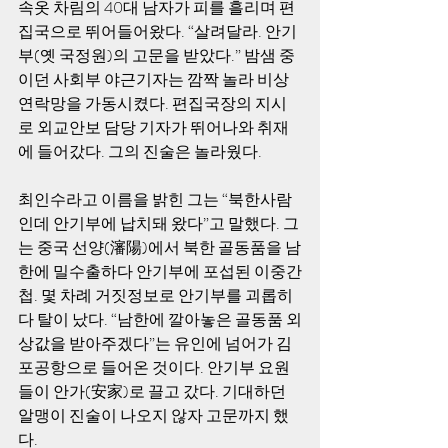
속옷 차림의 40대 남자가 피를 흘리며 편
집국으로 뛰어들어왔다. “살려달라. 안기
부(옛 국정원)의 고문을 받았다.” 밤샘 중
이던 사회부 야근기자는 깜짝 놀라 비상
연락망을 가동시켰다. 편집국장의 지시
로 외교안보 담당 기자가 뛰어나와 취재
에 들어갔다. 그의 진술은 놀라웠다.
최인수라고 이름을 밝힌 그는 “북한사람
인데 안기부에 납치돼 왔다”고 말했다. 그
는 중국 선양(瀋陽)에서 북한 골동품을 남
한에 밀수출하다 안기부에 포섭된 이중간
첩. 몇 차례 거짓정보로 안기부를 괴롭히
다 탈이 났다. “남한에 깔아놓은 골동품 외
상값을 받아주겠다”는 유인에 넘어가 김
포공항으로 들어온 것이다. 안기부 요원
들이 안가(安家)로 끌고 갔다. 기대하던 
알맹이 진술이 나오지 않자 고문까지 했
다.