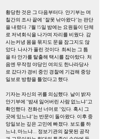
황당한 것은 그 다음부터다. 안기부는 며
칠간의 조사 끝에 “잘못 낚아왔다”는 판단
을 내렸다. 7월 15일 밤에는 요원들이 단체
로 저녁회식을 나가며 자리를 비웠다. 감
시는커녕 몸을 묶지도 문을 잠그지도 않
았다. 나사가 풀린 것이다. 최씨는 그 틈
을 타 안가를 탈출해 택시를 잡아탔다. 처
음엔 무작정 야당인 여의도 한나라당사
로 갔다가 경비 중인 경찰에 기겁해 중앙
일보로 방향을 틀었다고 했다.
기자는 자신의 귀를 의심했다. 날이 밝자 
안기부에 “밤새 잃어버린 사람 없느냐”고 
확인했다. 전화선 너머로 “있다. 혹시 그
곳에 있느냐”는 반문이 돌아왔다. 이후 중
앙일보는 깊은 고민에 빠졌다. 보도를 하
느냐, 마느냐…. 정보기관의 잘못된 공작
과 고문이라는 희대의 특종이 손안에 들