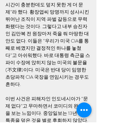
시간이 충분한데도 덮지 못한 게 더 문
제”라 했다. 황장엽씨 망명까지 성사시킨 
뛰어난 조직이 지역·파벌 갈등으로 무력
화됐다는 것이다. 그렇다고 내부 승진자
인 김만복 전 원장마저 죽을 쒀 마땅한 대
안도 없다. 이들은 “우리가 미국 CIA를 통
째로 베꼈지만 결정적인 하나를 놓쳤
다”고 아쉬워했다. 바로 대통령 측근을 스
파이 수장에 앉히지 않는 미국의 불문율
(不文律)이다. 미국은 반대 당이 임명한 
초당파적 CIA 국장을 연임시키는 경우도 
흔하다.
이번 사건은 피해자인 인도네시아가 “문
제 없다”고 무마하면서 코미디의 완결판
을 보는 느낌이다. 중앙일보는 13년 전 대
특종을 덮은 것을 별로 후회하지 않았다. 
그런 생각이 요즘처럼 흔들린 적이 없다. 
정말 ‘어이리스’다.