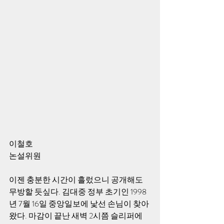
이철호
논설위원
이젠 충분한 시간이 흘렀으니 공개해도 
무방할 듯싶다. 김대중 정부 초기인 1998
년 7월 16일 중앙일보에 낯선 손님이 찾아
왔다. 마감이 끝난 새벽 2시쯤 슬리퍼에 