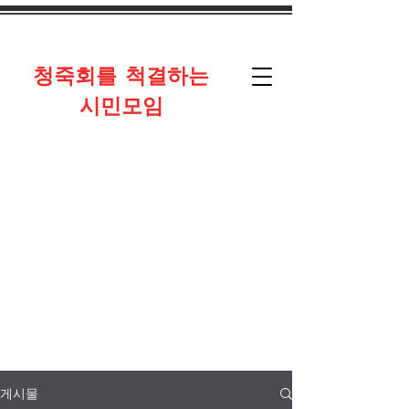
​청죽회를 척결하는
시민모임
게시물