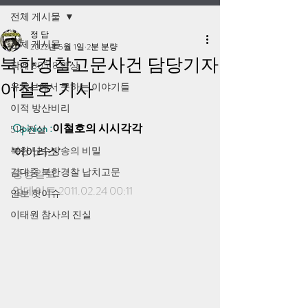
전체 게시물
정 담
전체 게시물
2022년 5월 1일
2분 분량
북한경찰고문사건 담당기자
작계 80518 영상
이철호 기사
유튜브에서 못하는 이야기들
이적 방산비리
Opinion :
이철호의 시시각각
518 진실
북한 난수방송의 비밀
‘어이리스’
김대중 북한경찰 납치고문
중앙일보
업데이트 2011.02.24 00:11
안보 핫이슈
이태원 참사의 진실