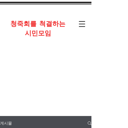
​청죽회를 척결하는
시민모임
게시물