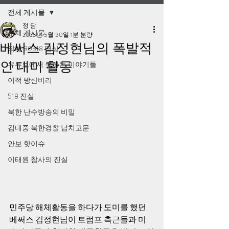
전체 게시물
정 담
전체 게시물
2025년 5월 30일
1분 분량
베써스 김정현님의 폭발적
작계 80518 영상
인 대미 활동
유튜브에서 못하는 이야기들
이적 방산비리
518 진실
북한 난수방송의 비밀
김대중 북한경찰 납치고문
안보 핫이슈
이태원 참사의 진실
민주당 해체활동을 하다가 도미를 했던 
베써스 김정현님이 트럼프 측근들과 미 