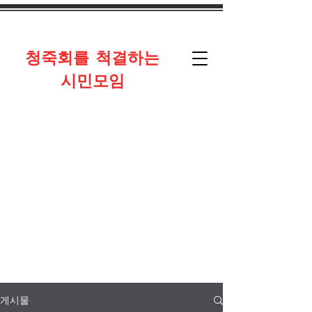
​청죽회를 척결하는
시민모임
게시물