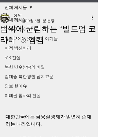
전체 게시물
정 담
전체 게시물
2025년 10월 6일
1분 분량
법위에 군림하는 “빌드업 코
작계 80518 영상
리아” & 엠킴
유튜브에서 못하는 이야기들
이적 방산비리
518 진실
북한 난수방송의 비밀
김대중 북한경찰 납치고문
안보 핫이슈
이태원 참사의 진실
대한민국에는 금융실명제가 엄연히 존재
하는 나라입니다.