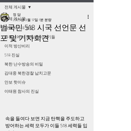
전체 게시물
정 담
전체 게시물
2025년 3월 17일
1분 분량
범국민 518 시국 선언문 선
작계 80518 영상
포 및 기자회견
유튜브에서 못하는 이야기들
이적 방산비리
518 진실
북한 난수방송의 비밀
김대중 북한경찰 납치고문
안보 핫이슈
이태원 참사의 진실
속을 들여다 보면 지금 탄핵을 주도하고 
방어하는 세력 모두가 이들 518 세력들 입