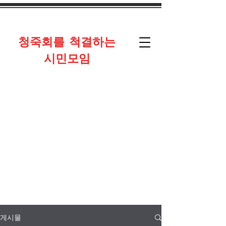
​청죽회를 척결하는
시민모임
게시물