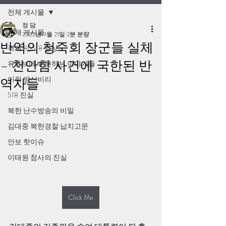
전체 게시물
정 담
전체 게시물
2022년 9월 21일
2분 분량
반역의 청죽회 장군들 실체
작계 80518 영상
– 천안함 사건에 국한된 반
유튜브에서 못하는 이야기들
이적 방산비리
역자들
518 진실
북한 난수방송의 비밀
김대중 북한경찰 납치고문
안보 핫이슈
이태원 참사의 진실
Click Me