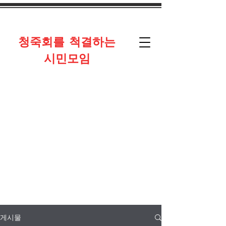
​청죽회를 척결하는
시민모임
게시물