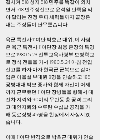
결시켜 518 성지 518 민주를 똑같이 외치
면서 518 민주정신으로 윤석열 탄핵을 막
아 달라는 진정 우파 세력들까지 끝장은 
내는 주장들이 난무했습니다.
육군 특전사 11여단 박호근 대위, 이 사람
은 육군 특전사 11여단장 최웅 준장의 특명
으로 1980.5.23 전투교육사령부 보병학교
로 정식 전출을 가서 1980.5.24 아침 전입
신고를 하자 마자 한국군 군복으로 갈아 
입은 이을설 부대원 8명을 인솔하고 185 
공병대대 박모 중사와 함께 자신이 어제
까지 근무했던 11여단 장병들을 향해서 대
전차 지뢰와 90미리 무반동 총 공격 그리
고 대인지뢰와 수류탄 수십발 공격을 가
해 동료장병 45명을 현장에서 사상시켰
습니다.
이때 11여단 반격으로 박호근 대위가 인솔