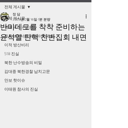
전체 게시물
정 담
전체 게시물
2025년 2월 16일
1분 분량
반미데모를 착착 준비하는
작계 80518 영상
윤석열 탄핵 찬반집회 내면
유튜브에서 못하는 이야기들
이적 방산비리
518 진실
북한 난수방송의 비밀
김대중 북한경찰 납치고문
안보 핫이슈
이태원 참사의 진실