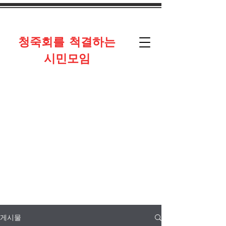
​청죽회를 척결하는
시민모임
게시물