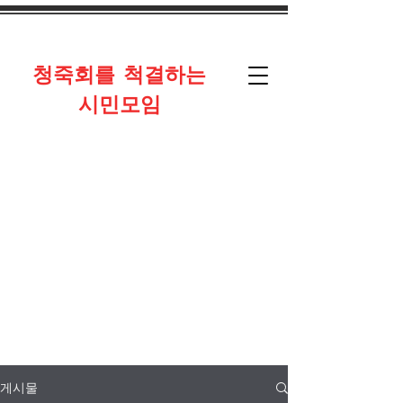
​청죽회를 척결하는
시민모임
게시물