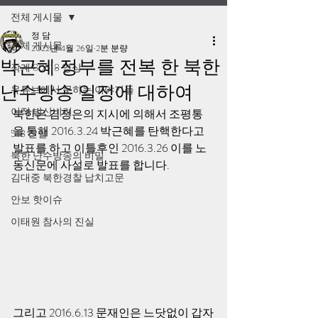
전체 게시물
정 담
전체 게시물
2022년 4월 26일
2분 분량
박근혜 정부를 전복 한 북한
작계 80518 영상
난수방송 일정에 대하여
유튜브에서 못하는 이야기들
이적 방산비리
북한은 김정은의 지시에 의해서 조평통
을 통해 2016.3.24 박근혜를 탄핵한다고 
518 진실
발표를 하고 이틀후인 2016.3.26 이를 노
북한 난수방송의 비밀
동신문에 사설로 발표를 합니다. 
김대중 북한경찰 납치고문
안보 핫이슈
이태원 참사의 진실
그리고 2016.6.13 문재인은 느닷없이 갑자