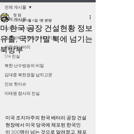
전체 게시물
정 담
전체 게시물
2025년 9월 6일
1분 분량
미 한국 공장 건설현황 정보
작계 80518 영상
유출, 국가기밀 북에 넘기는
유튜브에서 못하는 이야기들
이적 방산비리
북방부
518 진실
북한 난수방송의 비밀
김대중 북한경찰 납치고문
안보 핫이슈
이태원 참사의 진실
미국 조지아주의 한국 배터리 공장 건설 
현장에서 미국 당국에 체포된 한국인
이 300명이 넘는 것으로 알려졌고, 체포 