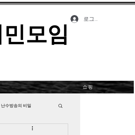
로그인
시민모임
쇼핑
 난수방송의 비밀