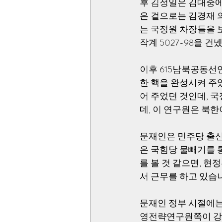
후 김정일은 김대중에
은 겉으로는 김경재 
는 국정원 차장들을 
작계 5027-98을 
이후 615남북공동선
한 핵을 완성시켜 주
어 주었던 것인데, 
데, 이 연구원은 북한
문재인은 민주당 출신
은 국힘당 물빼기를 
를 볼 것 같으면, 
서 근무를 하고 있습니
문재인 정부 시절에
영전략연구원쪽이 강한