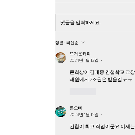
전라도 일베가 조작
윤석열 자작 계엄으로 반미선전 선
동을 하고, 이재명이 그 과일을 따
댓글을 입력하세요.
먹으면서 518정신 헌법 삽입, 헌법
개정으로 이어 가면서 대한인민민
주 공화국으로 국가 정체성을 바꾸
정렬:
최신순
려고 했던 것입니다.
뜨거운커피
2024년 1월 12일
•
문희상이 김대중 간첩학교 교장이
태원에게 2조원은 받을걸 ㅠㅜ 
좋아요
큰오빠
2024년 1월 12일
•
간첩이 최고 직업이군요 이제는 ㅎ