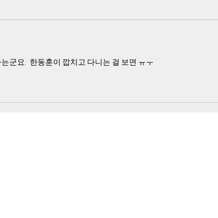
는군요.  한동훈이 깝치고 다니는 걸 보면 ㅠㅜ 