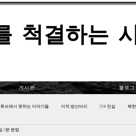
를 척결하는 
게시판
블로그
튜브에서 못하는 이야기들
이적 방산비리
518 진실
북한
일
2분 분량
 핫이슈
이태원 참사의 진실