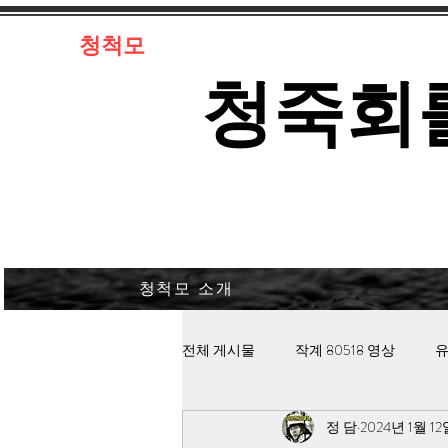
​청척모
​청죽회
청척모 소개
전체 게시물
작계 80518 영상
유
정 담
2024년 1월 12
김대중 북한경찰 납치고문
안보