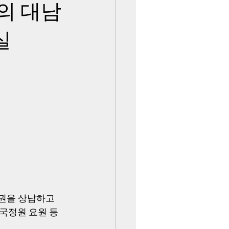
의 대남
실
권을 상납하고 
국정원 요원 등 