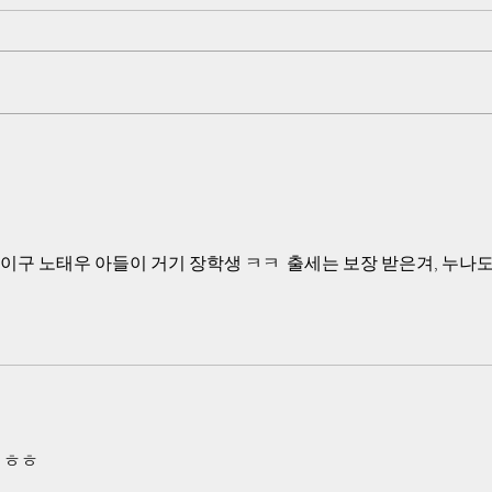
중여단의 명확한 협조 증거들
났다
물거
어떻게 국민의 재산과 생명 국가의
영상에
영토를 수호해야 할 의무와 책무가
짜 영
있는 국방부가 북한군에게 한국군
젝트를
군복을 입혀 한국군에 배속을 시키
던 사
고 한국군 장성과 장교들의 지휘를
석현이
받게 하고 한국군 무기를 지급해 한
했는지
국군을 공격해 한국 최정예 공수부
대원 45명을 살상 시킬 수가 있습
니까?
구 노태우 아들이 거기 장학생 ㅋㅋ  출세는 보장 받은겨, 누나도
ㅎ   