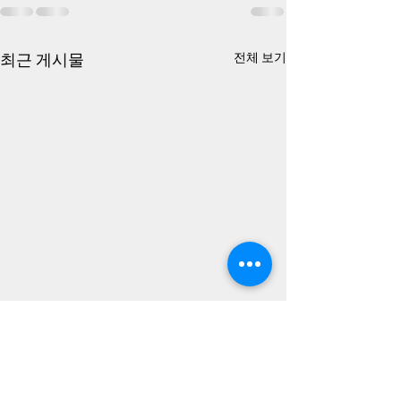
최근 게시물
전체 보기
트럼프가 편파적이라고 재
이을설 중장, 김기
탈퇴한 유네스코, 518 기록
김대중여단의 명