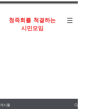
​청죽회를 척결하는
시민모임
게시물