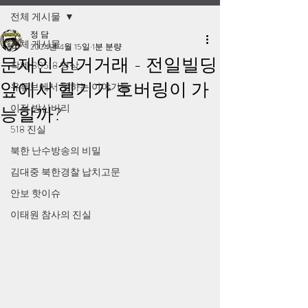
전체 게시물
정 담
전체 게시물
2024년 4월 15일
1분 분량
문재인 선거거래 - 전일빌딩
작계 80518 영상
앞에서 헬기가 호버링이 가
유튜브에서 못하는 이야기들
이적 방산비리
능할까?
518 진실
북한 난수방송의 비밀
김대중 북한경찰 납치고문
안보 핫이슈
이태원 참사의 진실