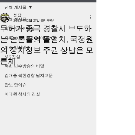
전체 게시물
정 담
전체 게시물
2022년 12월 21일
1분 분량
무허가 중국 경찰서 보도하
작계 80518 영상
는 언론들의 몰염치, 국정원
유튜브에서 못하는 이야기들
이적 방산비리
의 정치정보 주권 상납은 모
518 진실
른체
북한 난수방송의 비밀
김대중 북한경찰 납치고문
안보 핫이슈
이태원 참사의 진실