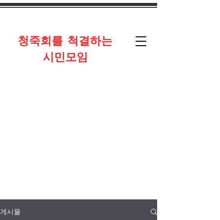
​청죽회를 척결하는
시민모임
게시물