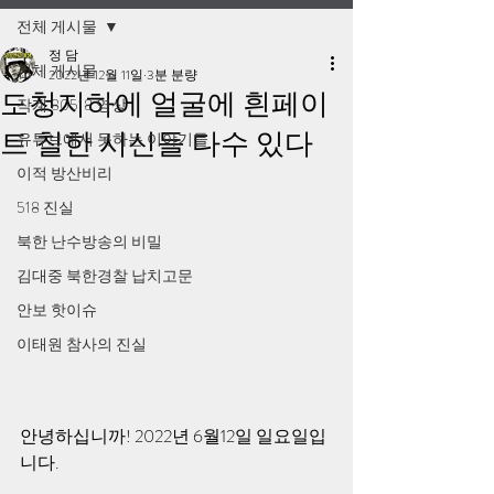
전체 게시물
정 담
전체 게시물
2022년 12월 11일
3분 분량
도청지하에 얼굴에 흰페이
작계 80518 영상
트 칠한 시신들 다수 있다
유튜브에서 못하는 이야기들
이적 방산비리
518 진실
북한 난수방송의 비밀
김대중 북한경찰 납치고문
안보 핫이슈
이태원 참사의 진실
안녕하십니까! 2022년 6월12일 일요일입
니다.