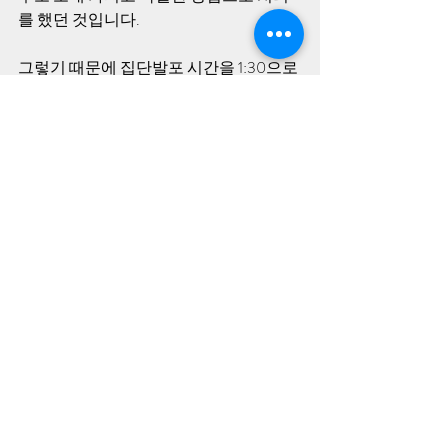
를 했던 것입니다.
그렇기 때문에 집단발포 시간을 1:30으로 
억지로 꿰다 맞추어 놓은 거고 그거를 조
갑제나 지만원 같은 사람들이 1시반이다 
이렇게 지금까지 주장을 하고 있는 것이
고, 조갑제는 거기서 한발 더 나가서 북한
군은 안 왔다 이렇게 까지 해서 완전히 
430구에 대한 시신과 집단 발포시간을 없
애 버린 겁니다.
바로 1996년도 광주광역시의 의사회에서 
발간했던 5.18의료활동이라는 책에 당시 
의사였던 분이 기고를 한 내용은 이런 사
실을 뒷받침하고 있다 이런 말씀을 드리
면서 오늘 이야기를 마치고자 합니다.
언젠가는 타임지 표지에 사진을 누군가 