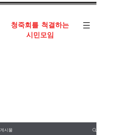
​청죽회를 척결하는
시민모임
게시물