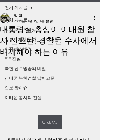
전체 게시물
정 담
전체 게시물
2022년 11월 1일
1분 분량
대통령실 총성이 이태원 참
작계 80518 영상
사 신호탄, 경찰을 수사에서
유튜브에서 못하는 이야기들
이적 방산비리
배제해야 하는 이유
518 진실
북한 난수방송의 비밀
김대중 북한경찰 납치고문
안보 핫이슈
이태원 참사의 진실
Click Me