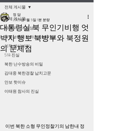
전체 게시물
정 담
전체 게시물
2023년 1월 5일
1분 분량
대통령실 북 무인기비행 엇
작계 80518 영상
박자 행보 북방부와 북정원
유튜브에서 못하는 이야기들
이적 방산비리
의 문제점
518 진실
북한 난수방송의 비밀
김대중 북한경찰 납치고문
안보 핫이슈
이태원 참사의 진실
이번 북한 소형 무인정찰기의 남한내 정