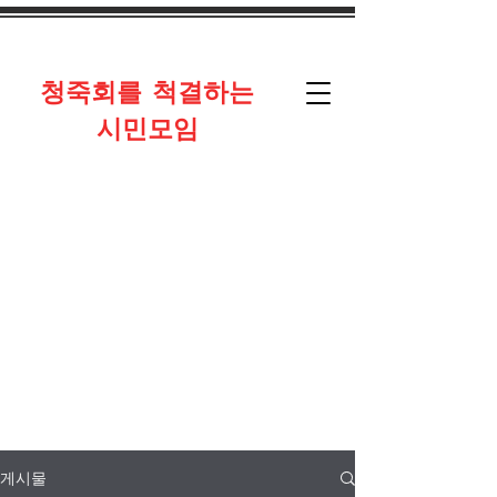
​청죽회를 척결하는
시민모임
게시물