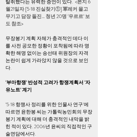
탈취했다는 유력한 증언이 있다.  
<본지 6
월21일자 [5·18 진실찾기①] 軍레커 몰고 
무기고 담장 돌진… 청년 20명 ‘우르르’ 보
도 참조> 
무장봉기 계획 자체가 충격적인 데다 이
를 사전 공모한 정황이 포착됨에 따라 명
확한 해명 없이는 송선태 위원장의 자격 
논란이 쉽게 가라앉지 않을 것으로 보인
다. 
‘부마항쟁’ 반성적 고려가 항쟁계획서 ‘자
유노트’ 계기 
‘5·18 항쟁사 정리를 위한 인물사 연구’에 
따르면 윤한봉 씨는 가톨릭농민회의 무장
봉기 계획에 대해 더 충격적인 내막을 밝
힌 적이 있다. 2006년 윤씨의 직접적인 구
술면담에서다. 