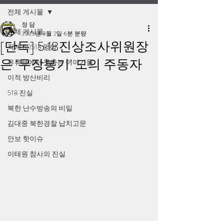
전체 게시물
정 담
전체 게시물
2023년 8월 2일
6분 분량
[단독] 5·18진상조사위원장
작계 80518 영상
은 ‘무장봉기’ 모의 주동자
유튜브에서 못하는 이야기들
이적 방산비리
518 진실
북한 난수방송의 비밀
김대중 북한경찰 납치고문
안보 핫이슈
이태원 참사의 진실