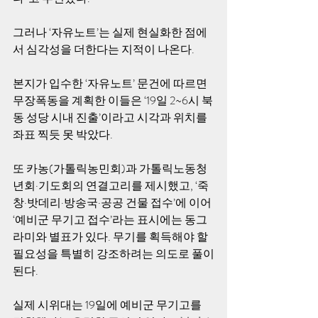
그러나 ‘자유노트’는 실제 현실화한 점에
서 심각성을 더한다는 지적이 나온다. 
본지가 입수한 ‘자유노트’ 문건에 따르면 
무장폭동을 계획한 이들은 ‘19일 2~6시 북
동 성당 시내 진출’이라고 시각과 위치를 
좌표 찍듯 못 박았다. 
또 카농(가톨릭농민회)과 가톨릭노동청
년회·기도회의 연결고리를 제시했고, ‘죽
창·밧데리·방송국·공공 건물 접수’에 이어 
‘예비군 무기고 접수’라는 표시에는 동그
라미와 별표가 있다. 무기를 획득해야 할 
필요성을 특별히 강조하려는 의도로 풀이
된다. 
실제 시위대는 19일에 예비군 무기고를 