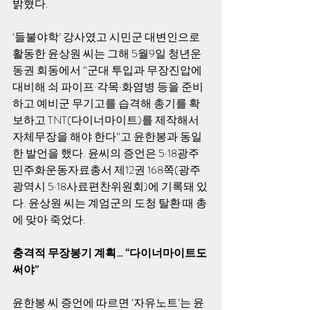
밝혔다. 
‘들불야학’ 강사였고 시민군 대변인으로 
활동한 윤상원 씨는 그해 5월9일 청년운
동권 회동에서 “군대 투입과 무장진압에 
대비해 쇠 파이프·각목·화염병 등을 준비
하고 예비군 무기고를 습격해 총기를 확
보하고 TNT(다이너마이트)를 제작해서 
자체무장을 해야 한다”고 윤한봉과 동일
한 발언을 했다. 윤씨의 증언은 5·18광주
민주화운동자료총서 제12권 168쪽(광주
광역시 5·18사료편찬위원회)에 기록돼 있
다. 윤상원 씨는 계엄군의 도청 탈환 때 총
에 맞아 죽었다. 
충격적 무장봉기 계획… “다이너마이트도 
써야” 
윤한봉 씨 증언에 따르면 ‘자유노트’는 윤