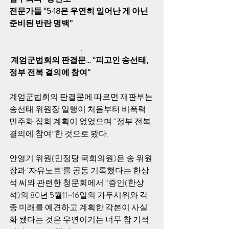
전문가들 “5·18은 우연히 일어난 게 아닌 
준비된 반란 명백” 
.
 계엄군법회의 판결문… “피고인 송선태, 
정부 전복 결의에 참여”
계엄군법회의 판결문에 따르면 재판부는 
송선태 위원장 일행이 처음부터 비폭력 
민주화 집회 계획이 없었으며 “정부 전복 
결의에 참여”한 것으로 봤다. 
안영기 위원(민정당 국회의원)은 송 위원
장과 ‘자유노트’를 공동 기록했다는 한상
석 씨와 관련한 청문회에서 “증인(한상
석)의 80년 5월11~16일의 가두시위와 각
종 미래를 예견하고 계획한 각본이 사실
화 됐다는 것은 우연이기는 너무 참 기적