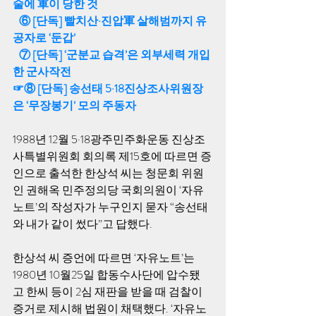
술에 軍이 당한 것
⑥ 
[단독] 빨치산·진압軍 살해범까지 유
공자로 ‘둔갑’
⑦ [단독] ‘군분교 습격’은 외부세력 개입
한 군사작전
☞
⑧ [단독] 송선태 5·18진상조사위원장
은 ‘무장봉기’ 모의 주동자
1988년 12월 5·18광주민주화운동 진상조
사특별위원회 회의록 제15호에 따르면 증
인으로 출석한 한상석 씨는 청문회 위원
인 권해옥 민주정의당 국회의원이 ‘자유
노트’의 작성자가 누구인지 묻자 “송선태
와 내가 같이 썼다”고 답했다. 
한상석 씨 증언에 따르면 ‘자유노트’는 
1980년 10월25일 합동수사단에 압수됐
고 한씨 등이 2심 재판을 받을 때 검찰이 
증거로 제시해 법원이 채택했다. ‘자유노