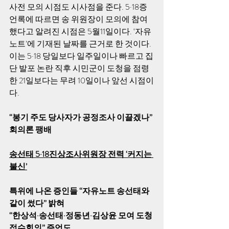
사전 모의 시점도 시사점을 준다. 5·18증
언록에 따르면 송 위원장이 모의에 참여
했다고 알려진 시점은 5월11일이다. ‘자유
노트’에 기재된 날짜를 근거로 한 것이다. 
이는 5·18 당일보다 일주일이나 빠르고 집
단 발포 논란 직후 시민군이 도청을 점령
한 21일보다는 무려 10일이나 앞선 시점이
다. 
“봉기 주도 당사자가 공정조사 이끌겠나” 
회의론 팽배 
송선태 5·18진상조사위원장 전력 ‘커지는 
불신’
특위에 나온 증인들 “자유노트 송선태와 
같이 썼다” 밝혀 
“한상석·송선태·정동년·김상윤 모여 도청 
접수회의” 증언도 