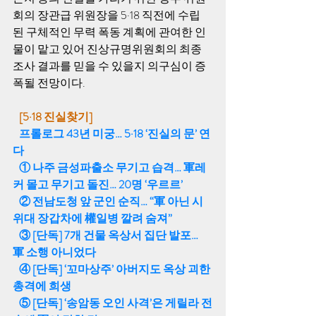
회의 장관급 위원장을 5·18 직전에 수립
된 구체적인 무력 폭동 계획에 관여한 인
물이 맡고 있어 진상규명위원회의 최종 
조사 결과를 믿을 수 있을지 의구심이 증
폭될 전망이다. 
[5·18 진실찾기]
프롤로그 43년 미궁… 5·18 ‘진실의 문’ 연
다
① 나주 금성파출소 무기고 습격… 軍레
커 몰고 무기고 돌진… 20명 ‘우르르’
② 전남도청 앞 군인 순직… “軍 아닌 시
위대 장갑차에 權일병 깔려 숨져”
③ [단독] 7개 건물 옥상서 집단 발포… 
軍 소행 아니었다
④ [단독] ‘꼬마상주’ 아버지도 옥상 괴한 
총격에 희생 
⑤ [단독] ‘송암동 오인 사격’은 게릴라 전