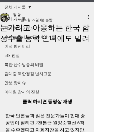
전체 게시물
정 담
전체 게시물
2022년 6월 29일
1분 분량
눈가리고 아옹하는 한국 함
작계 80518 영상
정수출 능력 인니에도 밀려
유튜브에서 못하는 이야기들
이적 방산비리
518 진실
북한 난수방송의 비밀
김대중 북한경찰 납치고문
안보 핫이슈
이태원 참사의 진실
클릭 하시면 동영상 재생
한국 언론들과 많은 전문가들이 현대 중
공업이 필리핀 2천톤급 원양순찰선 6척
을 수주했다고 자화자찬을 하고 있지만, 