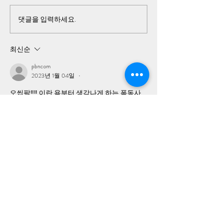
댓글을 입력하세요.
청죽회 간첩 서욱 방산회사
이쯤해서 다시보
한화 접수
유사 부족으로 
대 정상작전 불
최신순
pbncom
2023년 1월 04일
•
오씹팔‼️‼️ 이란 욕부터 생각나게 하는 폭동사
건의 연장선에서 공작을 벌이는 놈들이네요.
좋아요
bbsboss77
2023년 1월 04일
•
나주인터넷진흥원 직원명단 전부 캡쳐해둬야
겠군요
좋아요