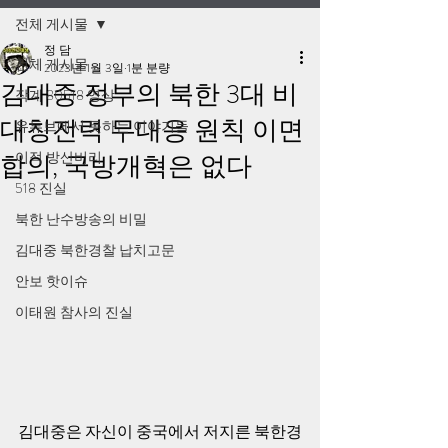
전체 게시물
정 담
전체 게시물
2023년 1월 3일
1분 분량
김대중 정부의 북한 3대 비
작계 80518 영상
대칭전력 무대응 원칙 이면
유튜브에서 못하는 이야기들
이적 방산비리
합의, 국방개혁은 없다
518 진실
북한 난수방송의 비밀
김대중 북한경찰 납치고문
안보 핫이슈
이태원 참사의 진실
김대중은 자신이 중국에서 저지른 북한경