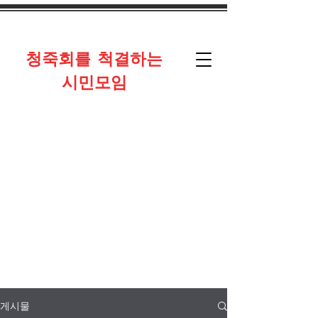
​청죽회를 척결하는
시민모임
게시물