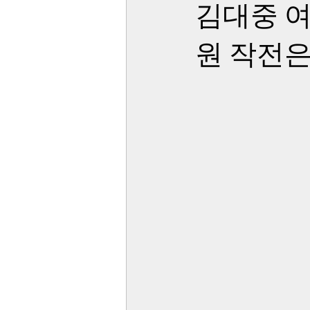
김대중 여
원 작전은