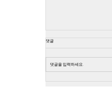
518 쌍방 펙트채크 - 진조위 44
댓글
군데 무기고 습격 조사 불가능
선언이유
44군데 무기고를 향하여 출발한 지
점인 아시아 자동차에서 44군데 무
댓글을 입력하세요.
기고는 모두 거리가 다르고 탑재할
무기의 수량이 다른 점과 아시아 자
동차에서 일시에 44군데 무기고를
향하여 일시에 440여대의 차량이
출발했다는 점, 44군데 무기고에서
출발 시간과 거리가 다른 광주 공원
시민군 훈련소를 향하여 일시에 출
발했다는 점, 44군데 무기고에서