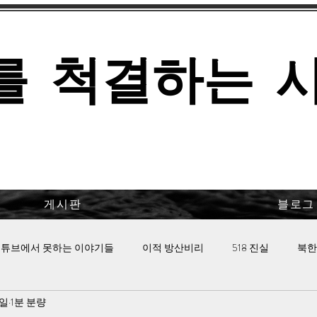
를 척결하는 
게시판
블로그
튜브에서 못하는 이야기들
이적 방산비리
518 진실
북한
6일
1분 분량
 핫이슈
이태원 참사의 진실