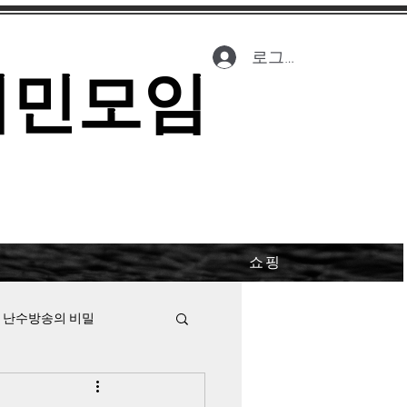
로그인
시민모임
쇼핑
 난수방송의 비밀