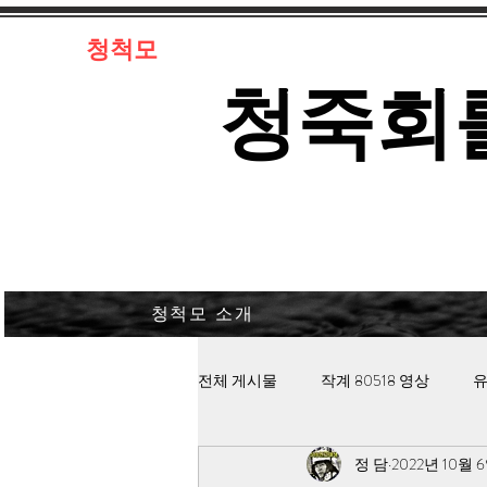
​청척모
​청죽회
청척모 소개
전체 게시물
작계 80518 영상
유
정 담
2022년 10월 
김대중 북한경찰 납치고문
안보