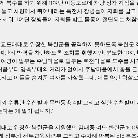
게 복수를 하기 위해 11여단 이동도로에 차량 정차 지점을
놓고 차량에서 뛰어내리는 특전사 장병들이 지뢰를 밟고 
 세워 11여단 장병들이 지뢰를 밟고 몸통이 절단되는 처참
이 교도대대로 위장한 북한군을 공격하지 못하도록 북한군 
11여단의 반격을 차단하도록 조치를 취했지만, 분노한 11여
00여명이 일부는 주남마을로 일부는 효천마을로 도주를 시
처음부터 양측부대의 거리가 멀어서 주남마을에서 총을 든 
 그리고 이들을 숨겨준 여자를 사살했는데, 이를 양민 학살로
뢰 수류탄 수십발과 무반동총 4발 그리고 실탄 수천발이 
둔다는 게 말이 됩니까?
대로 위장한 북한군을 지원했던 김대중 여단 반란군 100
 왜 정부와 전투교육사령부 그리고 수차례 반복된 518 특