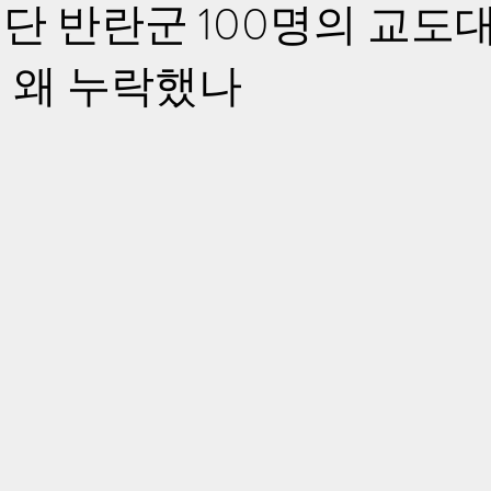
단 반란군 100명의 교도
 왜 누락했나