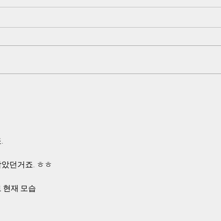
5·18 쌍방 펙트체크-검찰,국방
트럼
부,518 진조위는 모두 북한군
퇴한 
관련 조사를 포기
완전
검찰과 국방부 518 진조위가 진상
그러나
규명 불능이라고 선언한 사건 자체
나 대
가 북한군이 직접 작전을 한 내용이
략 전
기 때문에 조사에 접근 자체를 못하
있고,
고, 북한군은 개입하지 않았다고 거
하게 
짓 발표를 한 것입니다
적인 
도 이
시간을
심을 
.
막았던거죠. ㅎㅎ
 현재 모습