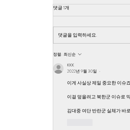
518 쌍방 펙트채크 - 진조위 44
댓글 1개
군데 무기고 습격 조사 불가능
선언이유
44군데 무기고를 향하여 출발한 지
점인 아시아 자동차에서 44군데 무
댓글을 입력하세요.
기고는 모두 거리가 다르고 탑재할
무기의 수량이 다른 점과 아시아 자
동차에서 일시에 44군데 무기고를
정렬:
최신순
향하여 일시에 440여대의 차량이
KKK
출발했다는 점, 44군데 무기고에서
2022년 9월 30일
•
출발 시간과 거리가 다른 광주 공원
시민군 훈련소를 향하여 일시에 출
이게 사실상 제일 중요한 이슈죠
발했다는 점, 44군데 무기고에서
무기고 습격을 했
이걸 덮을려고 북한군 이슈로 
김대중 여단 반란군 실체가 바로
좋아요