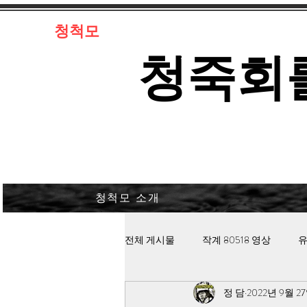
​청척모
​청죽회
청척모 소개
전체 게시물
작계 80518 영상
유
정 담
2022년 9월 2
김대중 북한경찰 납치고문
안보