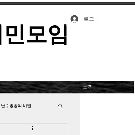
로그인
시민모임
쇼핑
 난수방송의 비밀