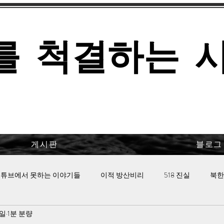
를 척결하는 
게시판
블로그
튜브에서 못하는 이야기들
이적 방산비리
518 진실
북한
7일
1분 분량
 핫이슈
이태원 참사의 진실