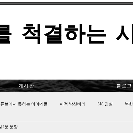
를 척결하는 
게시판
블로그
튜브에서 못하는 이야기들
이적 방산비리
518 진실
북한
일
1분 분량
 핫이슈
이태원 참사의 진실