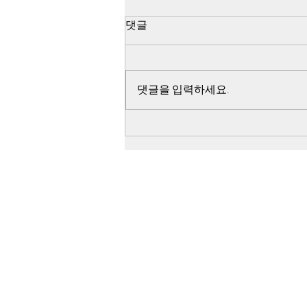
518 쌍방 펙트채크 - 진조위 44
댓글
군데 무기고 습격 조사 불가능
선언이유
44군데 무기고를 향하여 출발한 지
점인 아시아 자동차에서 44군데 무
댓글을 입력하세요.
기고는 모두 거리가 다르고 탑재할
무기의 수량이 다른 점과 아시아 자
동차에서 일시에 44군데 무기고를
향하여 일시에 440여대의 차량이
출발했다는 점, 44군데 무기고에서
출발 시간과 거리가 다른 광주 공원
시민군 훈련소를 향하여 일시에 출
발했다는 점, 44군데 무기고에서
무기고 습격을 했