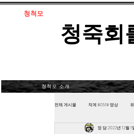
​청척모
​청죽회
청척모 소개
전체 게시물
작계 80518 영상
유
정 담
2022년 12월 1
김대중 북한경찰 납치고문
안보