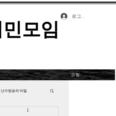
로그인
시민모임
쇼핑
 난수방송의 비밀