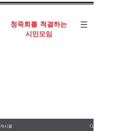
​청죽회를 척결하는
시민모임
게시물