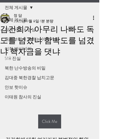
전체 게시물
정 담
전체 게시물
2022년 9월 8일
1분 분량
김건희가 아무리 나빠도 독
작계 80518 영상
도를 넘겼냐 함박도를 넘겼
유튜브에서 못하는 이야기들
이적 방산비리
냐 핵자금을 댓냐
518 진실
북한 난수방송의 비밀
김대중 북한경찰 납치고문
안보 핫이슈
이태원 참사의 진실
Click Me