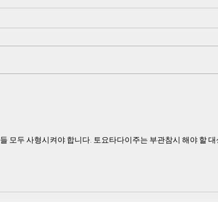
이을설 중장, 김기석 소장, 김대
숙청
중여단의 명확한 협조 증거들
났다
물거
어떻게 국민의 재산과 생명 국가의
영상에
영토를 수호해야 할 의무와 책무가
짜 영
있는 국방부가 북한군에게 한국군
젝트를
군복을 입혀 한국군에 배속을 시키
던 사
고 한국군 장성과 장교들의 지휘를
석현이
받게 하고 한국군 무기를 지급해 한
했는지
국군을 공격해 한국 최정예 공수부
대원 45명을 살상 시킬 수가 있습
니까?
들 모두 사형시켜야 합니다. 토요타다이주는 부관참시 해야 할 대