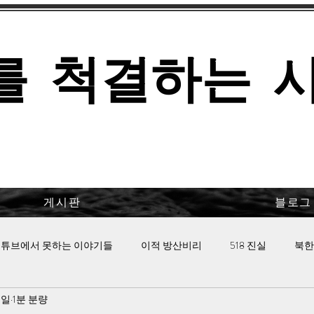
를 척결하는 
게시판
블로그
튜브에서 못하는 이야기들
이적 방산비리
518 진실
북한
5일
1분 분량
 핫이슈
이태원 참사의 진실