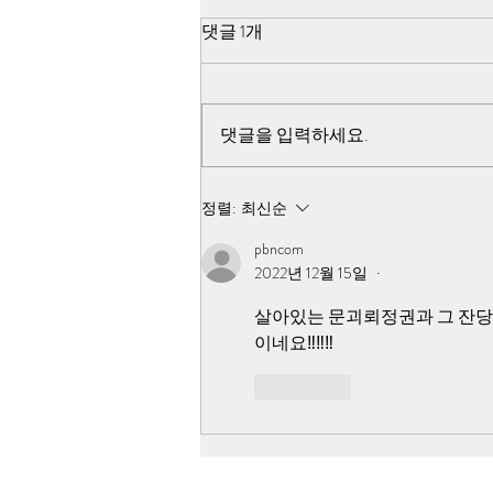
윤 구속 후 트럼프 성명 영상은
댓글 1개
전라도 일베가 조작
윤석열 자작 계엄으로 반미선전 선
동을 하고, 이재명이 그 과일을 따
댓글을 입력하세요.
먹으면서 518정신 헌법 삽입, 헌법
개정으로 이어 가면서 대한인민민
주 공화국으로 국가 정체성을 바꾸
정렬:
최신순
려고 했던 것입니다.
pbncom
2022년 12월 15일
•
살아있는 문괴뢰정권과 그 잔당
이네요‼️‼️‼️
좋아요