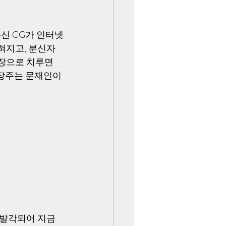
분신 CG가 인터넷
혀지고, 분신자
장으로 치루면
 장주는 문재인이
 발각되어 지금