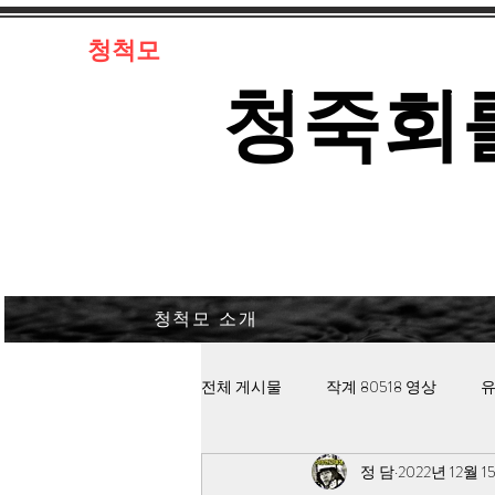
​청척모
​청죽회
청척모 소개
전체 게시물
작계 80518 영상
유
정 담
2022년 12월 1
김대중 북한경찰 납치고문
안보