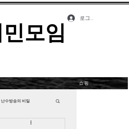
로그인
시민모임
쇼핑
 난수방송의 비밀