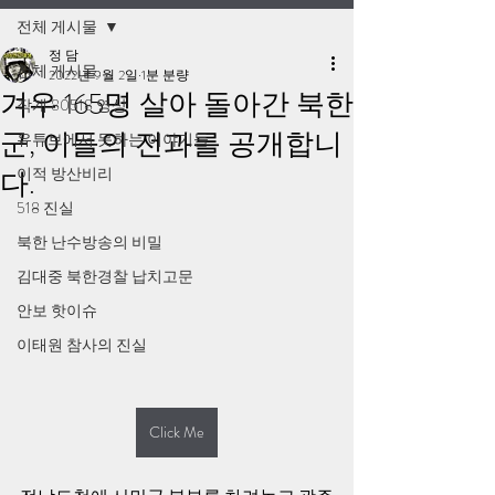
전체 게시물
정 담
전체 게시물
2022년 9월 2일
1분 분량
겨우 165명 살아 돌아간 북한
작계 80518 영상
군, 이들의 전과를 공개합니
유튜브에서 못하는 이야기들
이적 방산비리
다.
518 진실
북한 난수방송의 비밀
김대중 북한경찰 납치고문
안보 핫이슈
이태원 참사의 진실
Click Me