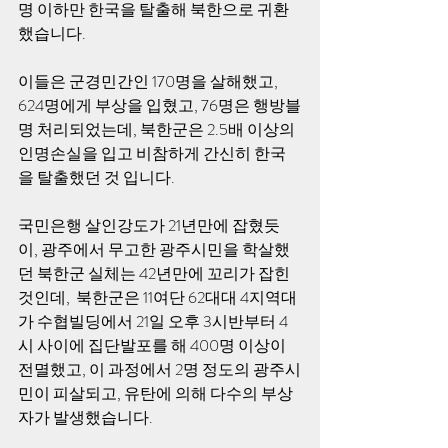
명 이하만 한국을 탈출해 북한으로 귀환
했습니다. 
이들은 군경민간인 170명을 살해했고, 
624명에게 부상을 입혔고, 76명은 행방블
명 처리되었는데, 북한군은 2.5배 이상의 
인명손실을 입고 비참하게 간신히 한국
을 탈출했던 것 입니다. 
국민은행 살인강도가 21년만에 잡혔듯
이, 광주에서 무고한 광주시민을 학살했
던 북한군 실체는 42년만에 꼬리가 잡힌 
것인데,  북한군은 11여단 62대대 4지역대
가 수협빌딩에서 21일 오후 3시반부터 4
시 사이에 집단발포를 해 400명 이상이 
전멸했고, 이 과정에서 2명 정도의 광주시
민이 피살되고, 유탄에 의해 다수의 부상
자가 발생했습니다. 