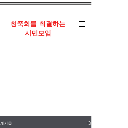
​청죽회를 척결하는
시민모임
게시물