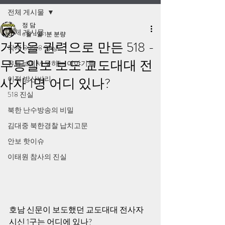
전체 게시물
정 담
전체 게시물
6월 4일
1분 분량
거짓을 권력으로 만든 518 -
작계 80518 영상
무등일보 보도 교도대대 전
유튜브에서 못하는 이야기들
이적 방산비리
사자 1명 어디 있나?
518 진실
북한 난수방송의 비밀
김대중 북한경찰 납치고문
안보 핫이슈
이태원 참사의 진실
호남 신문이 보도했던 교도대대 전사자 
시신 1구는 어디에 있나?