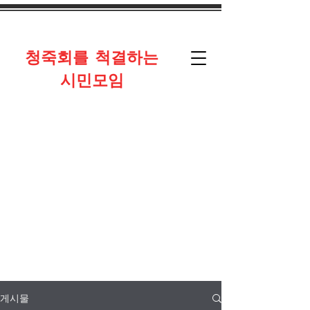
​청죽회를 척결하는
시민모임
게시물