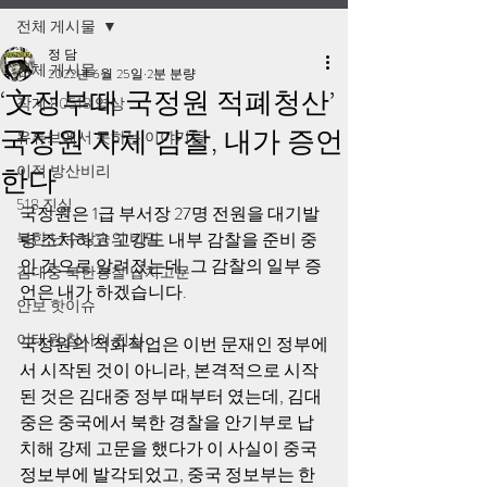
전체 게시물
정 담
전체 게시물
2022년 6월 25일
2분 분량
‘文정부때 국정원 적폐청산’
작계 80518 영상
국정원 자체 감찰, 내가 증언
유튜브에서 못하는 이야기들
이적 방산비리
한다
518 진실
국정원은 1급 부서장 27명 전원을 대기발
북한 난수방송의 비밀
령 조치하고 고강도 내부 감찰을 준비 중
인 것으로 알려졌는데, 그 감찰의 일부 증
김대중 북한경찰 납치고문
언은 내가 하겠습니다.     
안보 핫이슈
이태원 참사의 진실
국정원의 적화작업은 이번 문재인 정부에
서 시작된 것이 아니라, 본격적으로 시작
된 것은 김대중 정부 때부터 였는데, 김대
중은 중국에서 북한 경찰을 안기부로 납
치해 강제 고문을 했다가 이 사실이 중국 
정보부에 발각되었고, 중국 정보부는 한