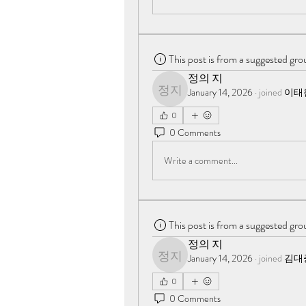
This post is from a suggested gro
정의 지
January 14, 2026
·
joined
이태
정의 지
0
0 Comments
Write a comment...
This post is from a suggested gro
정의 지
January 14, 2026
·
joined
김대
정의 지
0
0 Comments