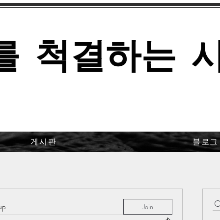
를 척결하는 
게시판
블로그
up
Join