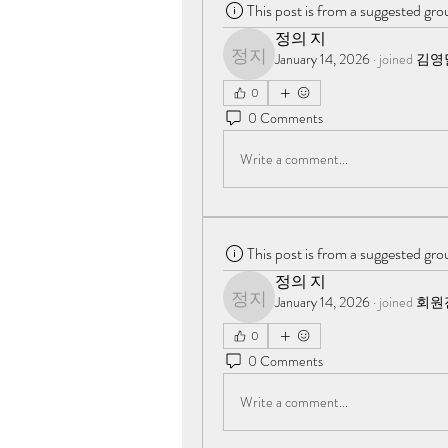
This post is from a suggested gro
정의 지
January 14, 2026
·
joined
김영
정의 지
0
0 Comments
Write a comment...
This post is from a suggested gro
정의 지
January 14, 2026
·
joined
회원
정의 지
0
0 Comments
Write a comment...