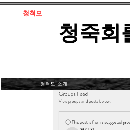
​청척모
​청죽회
청척모 소개
Groups Feed
View groups and posts below.
This post is from a suggested gro