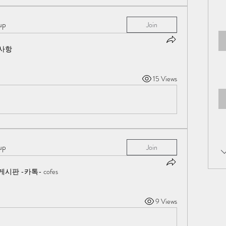
up
Join
사항
15 Views
up
Join
시판 -카톡- cofes
9 Views