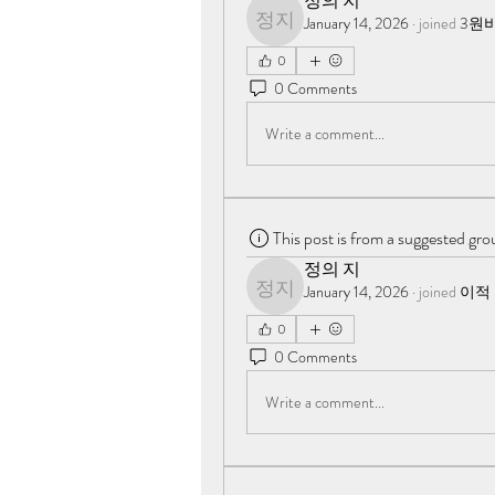
정의 지
January 14, 2026
·
joined
3원
정의 지
0
0 Comments
Write a comment...
This post is from a suggested gro
정의 지
January 14, 2026
·
joined
이적
정의 지
0
0 Comments
Write a comment...