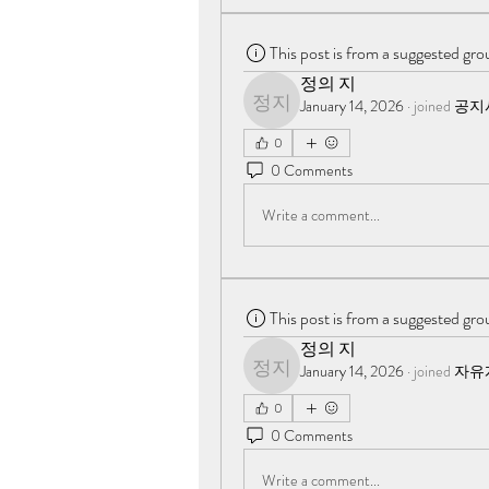
This post is from a suggested gro
정의 지
January 14, 2026
·
joined
공지
정의 지
0
0 Comments
Write a comment...
This post is from a suggested gro
정의 지
January 14, 2026
·
joined
자유게
정의 지
0
0 Comments
Write a comment...