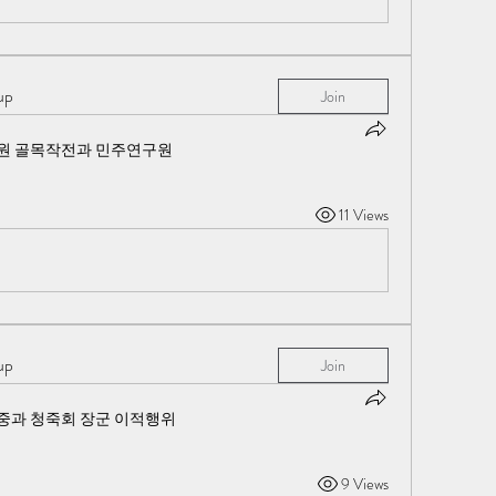
up
Join
원 골목작전과 민주연구원
11 Views
up
Join
중과 청죽회 장군 이적행위
9 Views