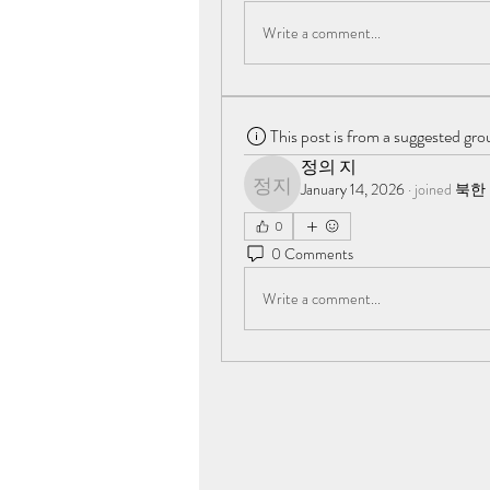
Write a comment...
This post is from a suggested gro
정의 지
January 14, 2026
·
joined
북한
정의 지
0
0 Comments
Write a comment...