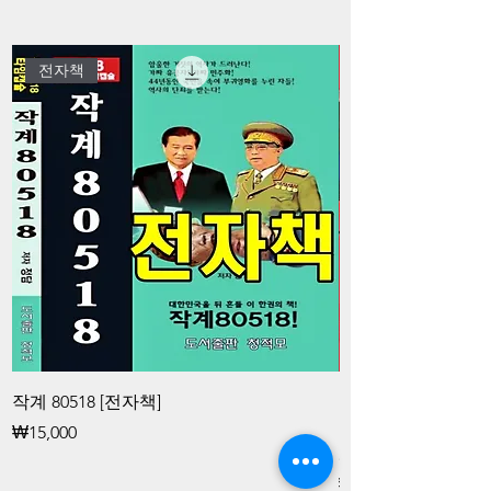
전자책
작계 80518 [전자책]
김대중과 청죽회 
공작대중과 청죽회
Price
₩15,000
화 공작 [전자책]
Price
₩15,000