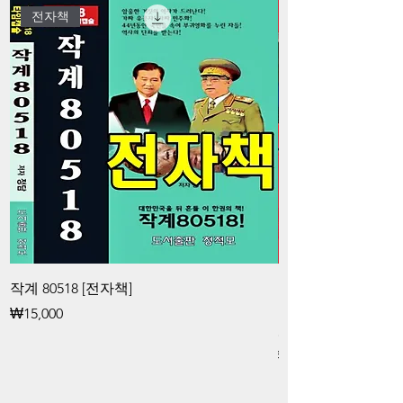
전자책
작계 80518 [전자책]
김대중과 청죽회 
공작대중과 청죽회
Price
₩15,000
화 공작 [전자책]
Price
₩15,000