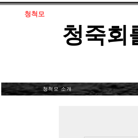
​청척모
​청죽회
청척모 소개