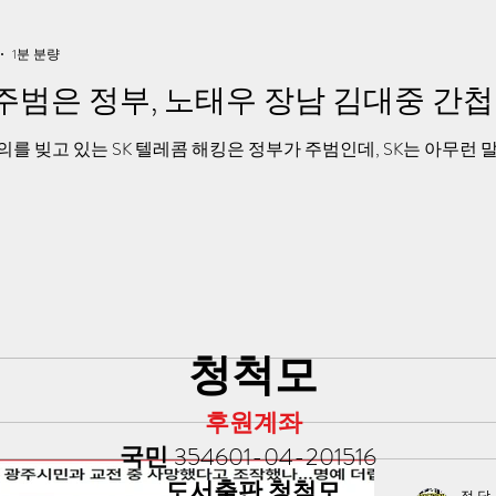
1분 분량
 주범은 정부, 노태우 장남 김대중 간
를 빚고 있는 SK 텔레콤 해킹은 정부가 주범인데, SK는 아무런 
​청척모
​후원계좌
국민
354601-04-201516
​도서출판 청척모