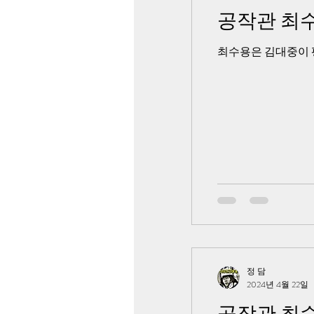
공작관 최수
최수용은 김대중이 
정 담
2024년 4월 22일
공작관 최수