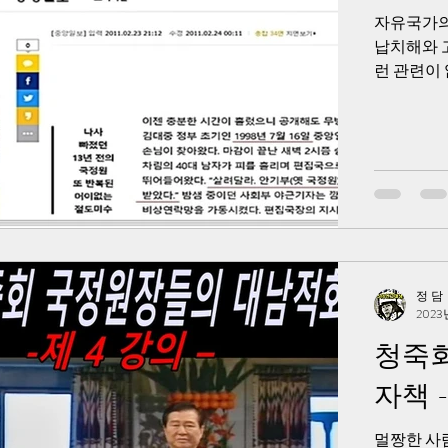
자유국가의
납치해와 
런 관련이
지로 꾸미
정 담
2023
청죽회
자책 -
멀짱한 사