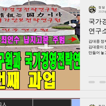
정 담
2025
국가
연구소
김대중 정
김대중이 
만들어 놓
선거를 전