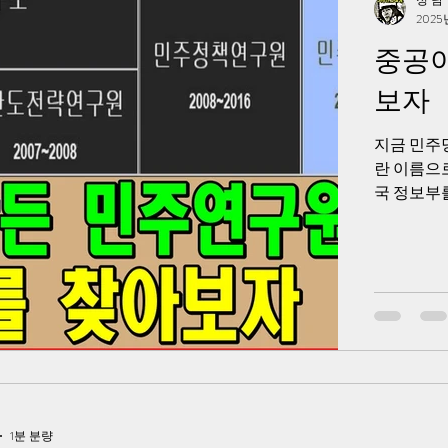
정 담
2025
중공이
보자
지금 민주
란 이름으로
국 정보부
보부의 밀
영전략연구
부의 정치
1분 분량