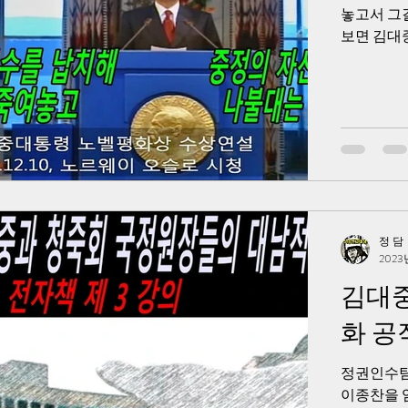
놓고서 그
보면 김대
정 담
2023
김대중
화 공
정권인수팀
이종찬을 