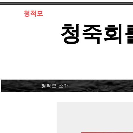
​청척모
​청죽회
청척모 소개